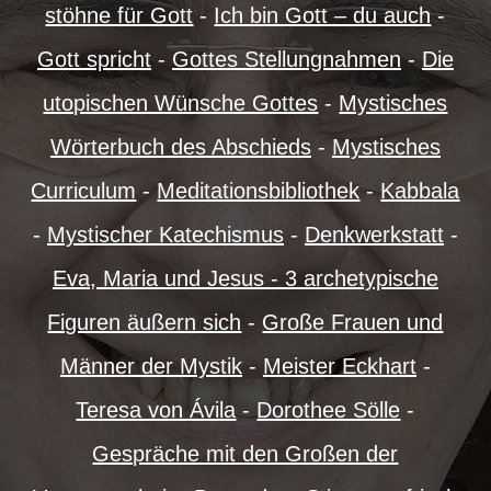
stöhne für Gott
-
Ich bin Gott – du auch
-
Gott spricht
-
Gottes Stellungnahmen
-
Die
utopischen Wünsche Gottes
-
Mystisches
Wörterbuch des Abschieds
-
Mystisches
Curriculum
-
Meditationsbibliothek
-
Kabbala
-
Mystischer Katechismus
-
Denkwerkstatt
-
Eva, Maria und Jesus - 3 archetypische
Figuren äußern sich
-
Große Frauen und
Männer der Mystik
-
Meister Eckhart
-
Teresa von Ávila
-
Dorothee Sölle
-
Gespräche mit den Großen der