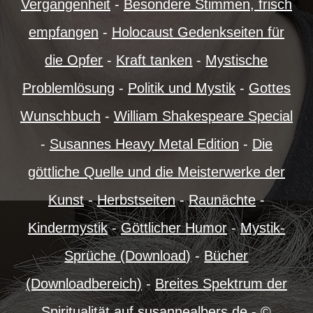
Vergangenheit
-
Besondere Stimmen, frisch
empfangen
-
Holocaust Gedenkseiten für
die Opfer
-
Kraft tanken
-
Mystische
Problemlösung
-
Politik und Mystik
-
Gottes
Wunschbuch
-
William Shakespeare Special
-
Susannes Heavy Metal Edition
-
Die
göttliche Quelle und die Meisterwerke der
Kunst
-
Herbstseiten
-
Raunächte
-
Kindermystik
-
Göttlicher Humor
-
Mystik-
Sprüche (Download)
-
Bücher
(Downloadbereich)
-
Breites Spektrum der
Spiritualität auf susannealbers.de
-
©