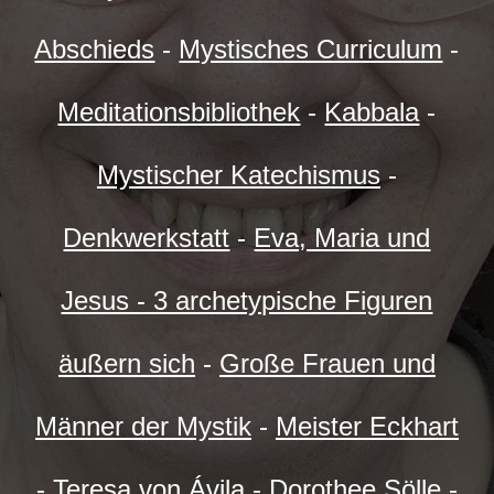
Abschieds
-
Mystisches Curriculum
-
Meditationsbibliothek
-
Kabbala
-
Mystischer Katechismus
-
Denkwerkstatt
-
Eva, Maria und
Jesus - 3 archetypische Figuren
äußern sich
-
Große Frauen und
Männer der Mystik
-
Meister Eckhart
-
Teresa von Ávila
-
Dorothee Sölle
-