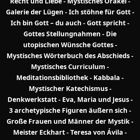
Recht und Liebe
-
Mystisches Orakel
-
Galerie der Lügen
-
Ich stöhne für Gott
-
Ich bin Gott – du auch
-
Gott spricht
-
Gottes Stellungnahmen
-
Die
utopischen Wünsche Gottes
-
Mystisches Wörterbuch des Abschieds
-
Mystisches Curriculum
-
Meditationsbibliothek
-
Kabbala
-
Mystischer Katechismus
-
Denkwerkstatt
-
Eva, Maria und Jesus -
3 archetypische Figuren äußern sich
-
Große Frauen und Männer der Mystik
-
Meister Eckhart
-
Teresa von Ávila
-