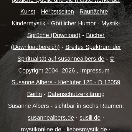
Kunst
-
Herbstseiten
-
Raunächte
-
Kindermystik
-
Göttlicher Humor
-
Mystik-
Sprüche (Download)
-
Bücher
(Downloadbereich)
-
Breites Spektrum der
Spiritualität auf susannealbers.de
-
©
Copyright 2004-
2026 , Impressum -
Susanne Albers - Kiehlufer 125 - D 12059
Berlin
-
Datenschutzerklärung
Susanne Albers - sichtbar in sechs Räumen:
susannealbers.de
·
susili.de
·
mystikonline.de
·
liebesmystik.de
·