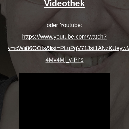
Videothek
oder Youtube:
https://www.youtube.com/watch?
v=icWii86OOfs&list=PLuPgV71Jst1ANzKUeyw
4Mv4Mj_v-Phs