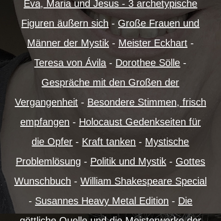
Eva, Maria und Jesus - 3 archetypische
Figuren äußern sich
-
Große Frauen und
Männer der Mystik
-
Meister Eckhart
-
Teresa von Ávila
-
Dorothee Sölle
-
Gespräche mit den Großen der
Vergangenheit
-
Besondere Stimmen, frisch
empfangen
-
Holocaust Gedenkseiten für
die Opfer
-
Kraft tanken
-
Mystische
Problemlösung
-
Politik und Mystik
-
Gottes
Wunschbuch
-
William Shakespeare Special
-
Susannes Heavy Metal Edition
-
Die
göttliche Quelle und die Meisterwerke der