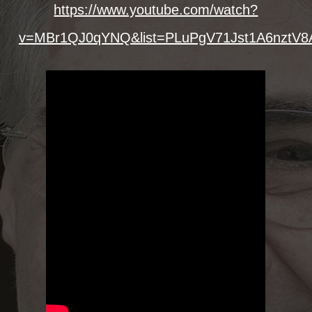
https://www.youtube.com/watch?
v=MBr1QJ0qYNQ&list=PLuPgV71Jst1A6nztV8A