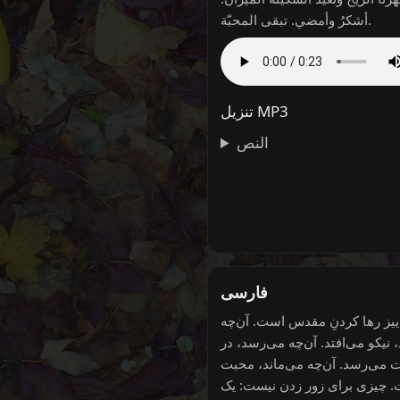
أشكرُ وأمضي. تبقى المحبّة.
تنزيل MP3
النص
فارسی
ییز رها کردنِ مقدس است. آن‌چه
، نیکو می‌افتد. آن‌چه می‌رسد، در
می‌رسد. آن‌چه می‌ماند، محبت
 چیزی برای زور زدن نیست: یک