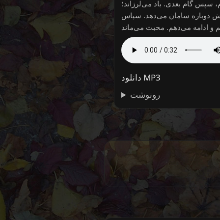
، سپس گام بعدی. باد می‌لرزاند؛
ش دوباره سامان می‌دهد. سپاس
دانلود MP3
رونوشت