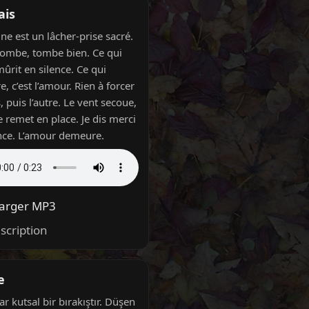
ais
ne est un lâcher-prise sacré.
tombe, tombe bien. Ce qui
mûrit en silence. Ce qui
, c’est l’amour. Rien à forcer
, puis l’autre. Le vent secoue,
e remet en place. Je dis merci
ance. L’amour demeure.
harger MP3
scription
e
r kutsal bir bırakıştır. Düşen