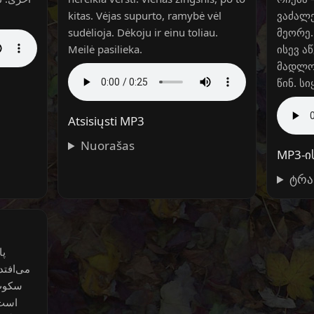
kitas. Vėjas supurto, ramybė vėl
ვაძალე
sudėlioja. Dėkoju ir einu toliau.
მეორე.
Meilė pasilieka.
ისევ ა
მადლობ
წინ. ს
Atsisiųsti MP3
Nuorašas
MP3-ი
ტრა
پا
می‌افتد
سکوت 
است.