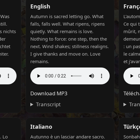
English
Franç
. Was
Autumn is sacred letting go. What
L’autom
till.
falls, falls well. What ripens, ripens
Ce qui 
s nichts
quietly. What remains is love.
mûrit, 
der
Nothing to force: one step, then the
demeure
chtet
next. Wind shakes; stillness realigns.
: un pas
iter.
I give thanks and move on. Love
le calm
remains.
et j’av
Download MP3
Téléc
Transcript
Tran
Italiano
Türkç
. Lo
Autunno è un lasciar andare sacro.
Sonbaha