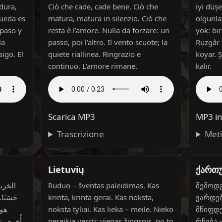
dura,
Ciò che cade, cade bene. Ciò che
iyi düş
queda es
matura, matura in silenzio. Ciò che
olgunla
 paso y
resta è l’amore. Nulla da forzare: un
yok: bi
la
passo, poi l’altro. Il vento scuote; la
Rüzgâr 
igo. El
quiete riallinea. Ringrazio e
koyar. 
continuo. L’amore rimane.
kalır.
Scarica MP3
MP3 in
Trascrizione
Met
Lietuvių
ქართ
الخريف
Ruduo – šventas paleidimas. Kas
შემოდგ
حَسَنًا
krinta, krinta gerai. Kas noksta,
ვარდებ
هو 
noksta tyliai. Kas lieka – meilė. Nieko
მწიფდე
أُخرى. ت.
nereikia versti: vienas žingsnis, po to
რჩება 