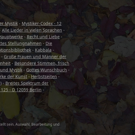
r Mystik
-
Mystiker-Codex - 12
-
Alle Lieder in vielen Sprachen
-
Hauptwerke
-
Recht und Liebe
-
ttes Stellungnahmen
-
Die
tionsbibliothek
-
Kabbala
-
-
Große Frauen und Männer der
nheit
-
Besondere Stimmen, frisch
k und Mystik
-
Gottes Wunschbuch
-
rke der Kunst
-
Herbstseiten
-
)
-
Breites Spektrum der
 125 - D 12059 Berlin
-
tellt sein. Auswahl, Bearbeitung und