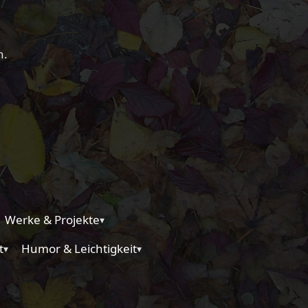
n.
Werke & Projekte
▾
t
Humor & Leichtigkeit
▾
▾