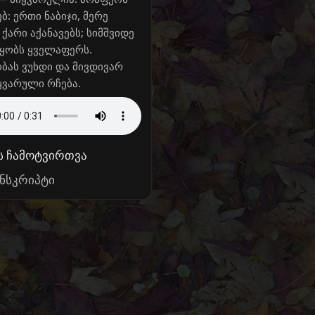
ბ: ერთი ნაბიჯი, მერე
 ქარი აქანავებს; სიმშვიდე
წყობს ყველაფერს.
ას ვუხდი და მივდივარ
იყვარული რჩება.
ს ჩამოტვირთვა
ნსკრიპტი