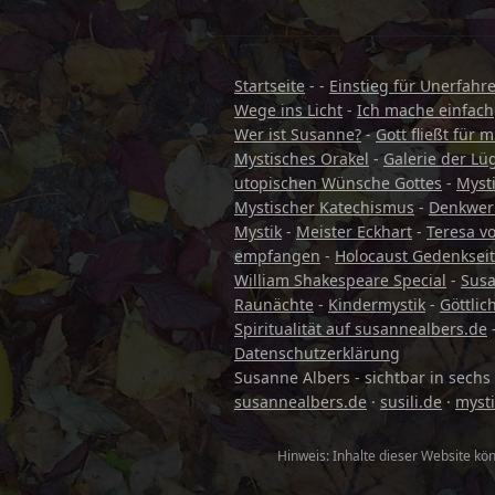
Startseite
- -
Einstieg für Unerfahr
Wege ins Licht
-
Ich mache einfach
Wer ist Susanne?
-
Gott fließt für m
Mystisches Orakel
-
Galerie der Lü
utopischen Wünsche Gottes
-
Myst
Mystischer Katechismus
-
Denkwerk
Mystik
-
Meister Eckhart
-
Teresa vo
empfangen
-
Holocaust Gedenkseit
William Shakespeare Special
-
Susa
Raunächte
-
Kindermystik
-
Göttli
Spiritualität auf susannealbers.de
Datenschutzerklärung
Susanne Albers - sichtbar in sech
susannealbers.de
·
susili.de
·
mysti
Hinweis: Inhalte dieser Website kön