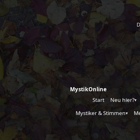
D
MystikOnline
Start
Neu hier?
▾
Mystiker & Stimmen
Me
▾