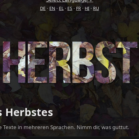
DE
·
EN
·
EL
·
ES
·
FR
·
HI
·
RU
 Herbstes
e Texte in mehreren Sprachen. Nimm dir, was guttut.