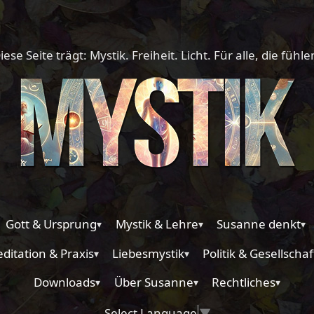
iese Seite trägt: Mystik. Freiheit. Licht. Für alle, die fühle
Gott & Ursprung
Mystik & Lehre
Susanne denkt
▾
▾
▾
ditation & Praxis
Liebesmystik
Politik & Gesellschaf
▾
▾
Downloads
Über Susanne
Rechtliches
▾
▾
▾
Select Language
▼