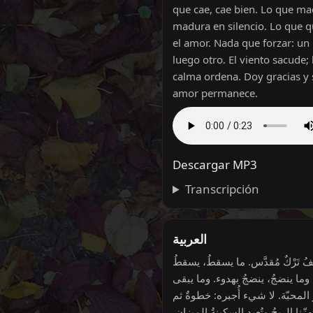
que cae, cae bien. Lo que ma
madura en silencio. Lo que 
el amor. Nada que forzar: un
luego otro. El viento sacude; 
calma ordena. Doy gracias y s
amor permanece.
Descargar MP3
Transcripción
العربية
ُ تَرْكٌ مُقدَّس. ما يسقطُ، يسقطُ
. وما ينضجُ، ينضجُ بهدوء. وما يبقى
المحبّة. لا شيء أُجبره: خطوةٌ ثم
هزّنا الريحُ وتُعيد السكينةُ الميزان