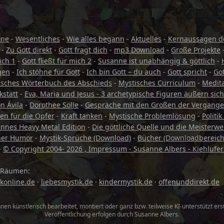
ene
-
Wesentliches
-
Wie alles begann
-
Aktuelles
-
Kernaussagen de
-
Zu Gott direkt
-
Gott fragt dich
-
mp3 Download
-
Große Projekte
ich 1
-
Gott fließt für mich 2
-
Susanne ist unabhängig & göttlich
-
gen
-
Ich stöhne für Gott
-
Ich bin Gott – du auch
-
Gott spricht
-
Go
isches Wörterbuch des Abschieds
-
Mystisches Curriculum
-
Medita
statt
-
Eva, Maria und Jesus - 3 archetypische Figuren äußern sich
n Ávila
-
Dorothee Sölle
-
Gespräche mit den Großen der Vergange
en für die Opfer
-
Kraft tanken
-
Mystische Problemlösung
-
Politi
nnes Heavy Metal Edition
-
Die göttliche Quelle und die Meisterwe
cher Humor
-
Mystik-Sprüche (Download)
-
Bücher (Downloadbereich
-
© Copyright 2004-
2026 , Impressum - Susanne Albers - Kiehlufer
s Räumen:
konline.de
·
liebesmystik.de
·
kindermystik.de
·
offenunddirekt.de
nen künstlerisch bearbeitet, montiert oder ganz bzw. teilweise KI-unterstützt ers
Veröffentlichung erfolgen durch Susanne Albers.