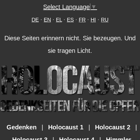
Select Language
▼
DE
·
EN
·
EL
·
ES
·
FR
·
HI
·
RU
Diese Seiten erinnern nicht. Sie bezeugen. Und
sie tragen Licht.
Gedenken
|
Holocaust 1
|
Holocaust 2
|
Holocaust 3
|
Holocaust 4
|
Himmler