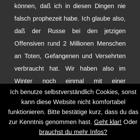
können, daß ich in diesen Dingen nie
falsch prophezeit habe. Ich glaube also,
daß der Russe bei den jetzigen
Offensiven rund 2 Millionen Menschen
an Toten, Gefangenen und Versehrten
verbraucht hat. Wir haben also im
Winter noch einmal mit einer
Ich benutze selbstverständlich Cookies, sonst
Verzweiflungs- und Totaloffensive der
kann diese Website nicht komfortabel
Russen in Stärke von 200 Divisionen,
funktionieren. Bitte bestätige kurz, dass du das
also von ungefähr 2 Millionen Mann zu
zur Kenntnis genommen hast.
Geht klar!
Oder
rechnen. Diesen Ansturm und diesen
brauchst du mehr Infos?