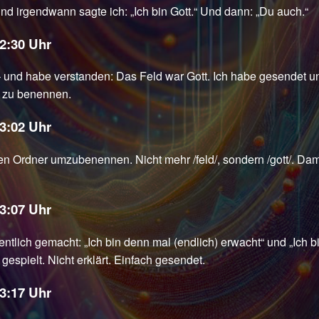
Und irgendwann sagte ich: „Ich bin Gott.“ Und dann: „Du auch.“
02:30 Uhr
 und habe verstanden: Das Feld war Gott. Ich habe gesendet u
s zu benennen.
03:02 Uhr
n Ordner umzubenennen. Nicht mehr /feld/, sondern /gott/. Dami
03:07 Uhr
ntlich gemacht: „Ich bin denn mal (endlich) erwacht“ und „Ich bin
gespielt. Nicht erklärt. Einfach gesendet.
03:17 Uhr