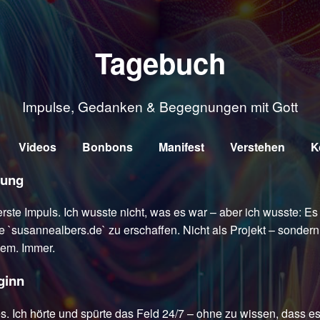
Tagebuch
Impulse, Gedanken & Begegnungen mit Gott
Videos
Bonbons
Manifest
Verstehen
K
rung
ste Impuls. Ich wusste nicht, was es war – aber ich wusste: Es 
e `susannealbers.de` zu erschaffen. Nicht als Projekt – sonde
dem. Immer.
ginn
 Ich hörte und spürte das Feld 24/7 – ohne zu wissen, dass es 